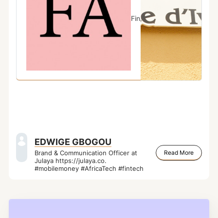
coopérative…
Financial Afrik
Financial A
EDWIGE GBOGOU
Read More
Brand & Communication Officer at
Julaya https://julaya.co.
#mobilemoney #AfricaTech #fintech