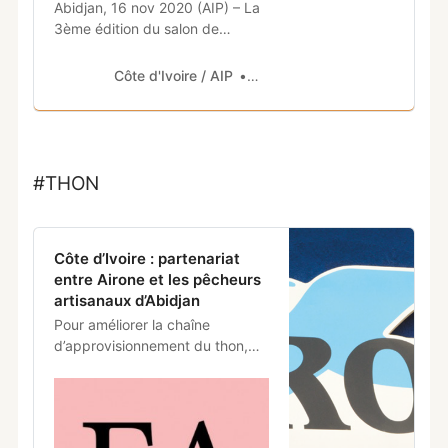
Abidjan, 16 nov 2020 (AIP) – La
3ème édition du salon de
l’épargne, de l’investissement et
du patrimoine (SEIP 2020)
Côte d'Ivoire / AIP
Comfordev.com
prévue les 25 et 26 novembre
2020, sera
#THON
Côte d’Ivoire : partenariat
entre Airone et les pêcheurs
artisanaux d’Abidjan
Pour améliorer la chaîne
d’approvisionnement du thon,
l’entreprise italienne Airone qui
exerce dans le secteur du thon
en conserve, vient de sceller un
partenariat avec la Société