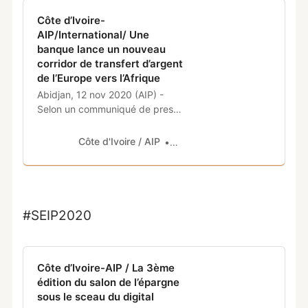
Côte d’Ivoire-
AIP/International/ Une
banque lance un nouveau
corridor de transfert d’argent
de l’Europe vers l’Afrique
Abidjan, 12 nov 2020 (AIP) -
Selon un communiqué de presse
publié le jeudi 12 novembre
20200 par Agence 35°Nord, EBI
Côte d'Ivoire / AIP
Comfordev.com
SA, la filiale internationale du
groupe
#SEIP2020
Côte d’Ivoire-AIP / La 3ème
édition du salon de l’épargne
sous le sceau du digital