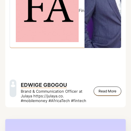
clients. Kuda rejoint la liste des
startups qui ont franchi le seuil
Financial Afrik
Financial A
de valorisation de 1 milliard de
dollars, notamment …
EDWIGE GBOGOU
Read More
Brand & Communication Officer at
Julaya https://julaya.co.
#mobilemoney #AfricaTech #fintech