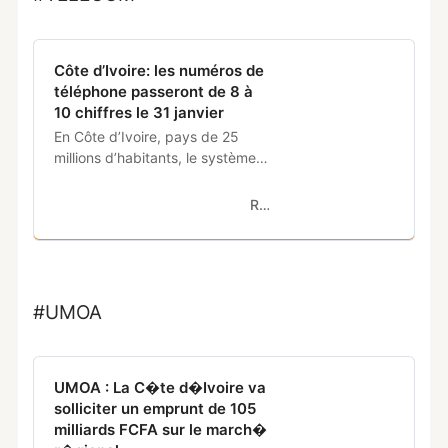
Côte d’Ivoire: les numéros de
téléphone passeront de 8 à
10 chiffres le 31 janvier
En Côte d’Ivoire, pays de 25
millions d’habitants, le système
de numérotation est arrivé à
saturation. Les autorités ont
RFI
donc prévu le passage
automatique des numéros de
téléphone. Ces derniers
passeront de huit à dix
chiffres au 31 janvier prochain.
#UMOA
UMOA : La C�te d�Ivoire va
solliciter un emprunt de 105
milliards FCFA sur le march�