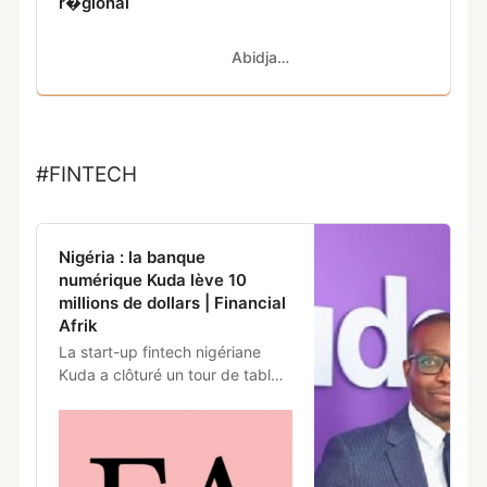
r�gional
Abidjan.net
#FINTECH
Nigéria : la banque
numérique Kuda lève 10
millions de dollars | Financial
Afrik
La start-up fintech nigériane
Kuda a clôturé un tour de table
de financement de démarrage
de 10 millions de dollars afin
d’accélérer sa croissance et de
répondre à la demande des