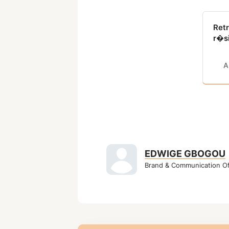
Ret
r�s
A
EDWIGE GBOGOU
Brand & Communication Off