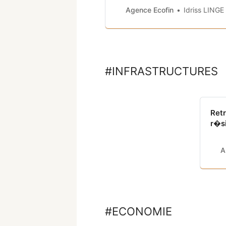
Agence Ecofin
Idriss LINGE
#INFRASTRUCTURES
Ret
r�s
A
#ECONOMIE