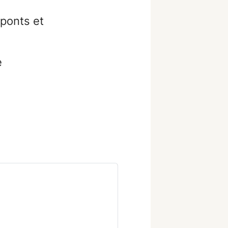
 ponts et
e