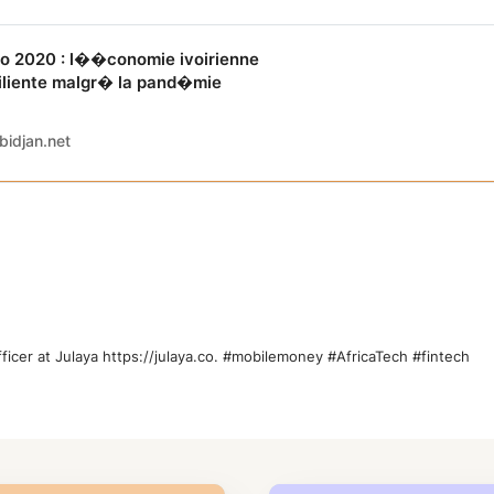
ro 2020 : l��conomie ivoirienne
iliente malgr� la pand�mie
bidjan.net
icer at Julaya https://julaya.co. #mobilemoney #AfricaTech #fintech