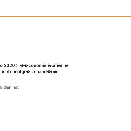
ro 2020 : l��conomie ivoirienne
iliente malgr� la pand�mie
bidjan.net