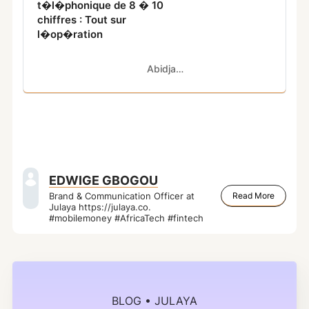
t�l�phonique de 8 � 10
chiffres : Tout sur
l�op�ration
Abidjan.net
EDWIGE GBOGOU
Read More
Brand & Communication Officer at
Julaya https://julaya.co.
#mobilemoney #AfricaTech #fintech
BLOG • JULAYA