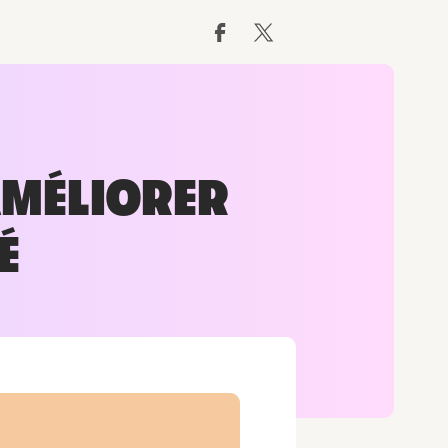
AMÉLIORER
É