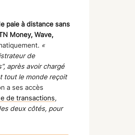
e paie à distance sans
 MTN Money, Wave,
omatiquement.
«
istrateur de
s”, après avoir chargé
t tout le monde reçoit
on a ses accès
que de transactions
,
des deux côtés, pour