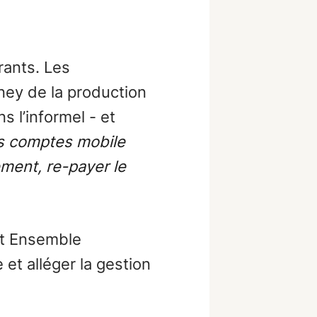
rants. Les
ney de la production
s l’informel - et
s comptes mobile
ement, re-payer le
st Ensemble
et alléger la gestion